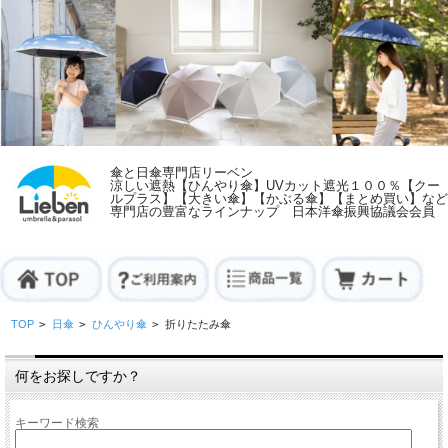
傘と日傘専門店リーベン
涼しい遮熱【ひんやり傘】UVカット遮光１００％【クー
ルプラス】【大きい傘】【かぶる傘】【まとめ買い】など
専門店の豊富なラインナップ 日本洋傘振興協議会会員
TOP
>
日傘
>
ひんやり傘
>
折りたたみ傘
何をお探しですか？
キーワード検索