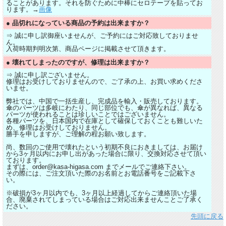
ることがあります。それを防ぐために中棒にセロテープを貼ってお
ります。→
画像
● 品切れになっている商品の予約は出来ますか？
⇒ 誠に申し訳御座いませんが、ご予約にはご対応致しておりませ
ん。
入荷時期判明次第、商品ページに掲載させて頂きます。
● 壊れてしまったのですが、修理は出来ますか？
⇒ 誠に申し訳ございません。
修理はお受けしておりませんので、ご了承の上、お買い求めくださ
いませ。
弊社では、中国で一括生産し、完成品を輸入・販売しております。
傘のパーツは多岐にわたり、同じ部位でも、傘が異なれば、異なる
パーツが使われることは珍しいことではございません。
各種パーツを、日本国内で在庫として確保しておくことも難しいた
め、修理はお受けしておりません。
勝手を申しますが、ご理解の程お願い致します。
尚、数回のご使用で壊れたという初期不良におきましては、お届け
から3ヶ月以内にお申し出があった場合に限り、交換対応させて頂い
ております。
まずは、order@kasa-higasa.com までメールでご連絡下さい。
その際には、ご注文頂いた際のお名前とお電話番号をご記載下さ
い。
※破損が3ヶ月以内でも、3ヶ月以上経過してからご連絡頂いた場
合、廃棄されてしまっている場合はご対応出来ませんことご了承く
ださい。
先頭に戻る