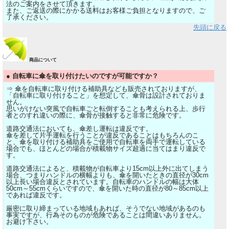
法のご案内をさせて頂きます。
また、ご返送の際にかかる送料はお客様ご負担となりますので、ご
了承ください。
先頭に戻る
商品について
● 自転車に傘を取り付けたいのですが可能ですか？
⇒ 傘を自転車に取り付ける補助具なども販売されておりますが、
「自転車に取り付けること」を想定して、傘骨は設計されておりま
せん。
思いがけない突風で自転車ごと転倒することも考えられる上、歩行
者とのすれ違いの際に、傘骨が接触すると非常に危険です。
道路交通法においても、傘差し運転は違反です。
傘を差して片手運転を行うことが違反であることはもちろんのこ
と、傘を取り付ける補助具をご使用で自転車を両手で運転している
場合でも、ほとんどの場合が積載物サイズ超過に当てはまり違反で
す。
道路交通法によると、積載物が自転車より15cm以上外に出てしまう
場合、つまりハンドルの横幅よりも、傘を開いたときの直径が30cm
以上長い場合違反とされています。自転車のハンドルの幅は大体
50cm～55cmくらいですので、傘を開いた時の直径が80～85cm以上
であれば違反です。
厳密に取り締まっている地域もあれば、そうでない地域があるのも
事実ですが、行為そのものが危険であることは間違いありません。
お避け下さい。