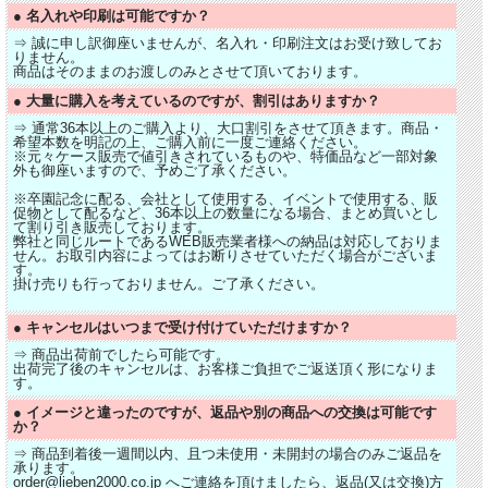
● 名入れや印刷は可能ですか？
⇒ 誠に申し訳御座いませんが、名入れ・印刷注文はお受け致してお
りません。
商品はそのままのお渡しのみとさせて頂いております。
● 大量に購入を考えているのですが、割引はありますか？
⇒ 通常36本以上のご購入より、大口割引をさせて頂きます。商品・
希望本数を明記の上、ご購入前に一度ご連絡ください。
※元々ケース販売で値引きされているものや、特価品など一部対象
外も御座いますので、予めご了承ください。
※卒園記念に配る、会社として使用する、イベントで使用する、販
促物として配るなど、36本以上の数量になる場合、まとめ買いとし
て割り引き販売しております。
弊社と同じルートであるWEB販売業者様への納品は対応しておりま
せん。お取引内容によってはお断りさせていただく場合がございま
す。
掛け売りも行っておりません。ご了承ください。
● キャンセルはいつまで受け付けていただけますか？
⇒ 商品出荷前でしたら可能です。
出荷完了後のキャンセルは、お客様ご負担でご返送頂く形になりま
す。
● イメージと違ったのですが、返品や別の商品への交換は可能です
か？
⇒ 商品到着後一週間以内、且つ未使用・未開封の場合のみご返品を
承ります。
order@lieben2000.co.jp へご連絡を頂けましたら、返品(又は交換)方