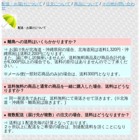
配送・お届けについて
/
注文について
/
商品について
/
その他お問い合わ
せ
配送・お届けについて
● 離島への送料はいくらかかりますか？
⇒ お届け先が北海道・沖縄県宛の場合、北海道宛は送料1,320円・沖
縄県宛は送料2,200円になります。
また、誠に申し訳御座いませんが、送料無料商品及び商品合計代金
が6,000円以上の場合でも、送料の割引はありませんのでご了承くだ
さい。。
※メール便(一部対応商品のみ)の場合は、送料300円となります。
● 送料無料の商品と通常の商品を一緒に購入した場合、送料はどうな
りますか？
⇒ 同一発送先であれば、送料無料にて発送させて頂きます。(※北海
道・沖縄県・離島宛は除きます。)
● 複数配送（届け先が複数）の注文の場合、送料はどうなりますか？
⇒ 送料は１配送先毎の計算となっております。
２ヶ所以上に配送をご希望の場合は、別途配送料を頂くことになり
ます。