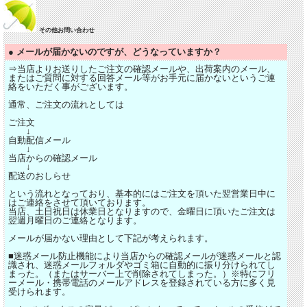
その他お問い合わせ
● メールが届かないのですが、どうなっていますか？
⇒当店よりお送りしたご注文の確認メールや、出荷案内のメール、
またはご質問に対する回答メール等がお手元に届かないというご連
絡をいただく事がございます。
通常、ご注文の流れとしては
ご注文
↓
自動配信メール
↓
当店からの確認メール
↓
配送のおしらせ
という流れとなっており、基本的にはご注文を頂いた翌営業日中に
はご連絡をさせて頂いております。
当店、土日祝日は休業日となりますので、金曜日に頂いたご注文は
翌週月曜日のご連絡となります。
メールが届かない理由として下記が考えられます。
■迷惑メール防止機能により当店からの確認メールが迷惑メールと認
識され、迷惑メールフォルダやゴミ箱に自動的に振り分けられてし
まった。（またはサーバー上で削除されてしまった。）※特にフリ
ーメール・携帯電話のメールアドレスを登録されている方に多く見
受けられます。