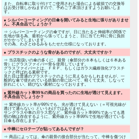
また、自転車に取り付けてご使用された場合による破損での交換等
はお受け致しかねますので、予めご了承頂けますようお願いしま
す。
● シルバーコーティングの日傘を開いてみると生地に張りがありませ
ん。不具合品でしょうか？
⇒ シルバーコーティングの傘ですが、日に当たると伸縮率の関係で
生地が張る為、最初から張ってしまうと、日に当てた時に骨に負担
がかかってしまいます。
その為、わざとゆるみをもたせた仕様になっております。
● プラスチックのような骨があるのですが、大丈夫ですか？
⇒ 当店取扱いの傘の多くに、親骨（傘部分の８本もしくは６本ある
骨）にグラスファイバー骨を使用しています。
グラスファイバーとは、ＦＲＰ、もしくはガラス繊維強化プラスチ
ックと呼ばれる素材です。
見た目は普通のプラスチックのように見えるかもしれませんが、一
般的な傘で使われている鉄製の骨に比べて、軽くて丈夫、しなって
折れにくい、錆びない素材になっております。
● 紫外線カット率99％の商品を買ったのに生地が透けて見えます。
不具合品でしょうか？
⇒ 紫外線カット率が99%でも、光が透けて見えない（＝可視光線が
透けて通らない）というわけではありません。
サングラスや車のガラス窓など、紫外線カット率99%であっても透
明の物は存在するように、紫外線カット率99%で生地が透けている
日傘も存在します。
● 中棒にセロテープが貼ってあるんですが？
⇒ 商品によっては、傘の親骨の接合部分が当たって、中棒を傷つけ