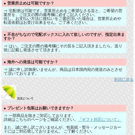
● 営業所止めは可能ですか？
⇒ 宅配便は可能です。営業所止めをご希望なさる旨と、ご希望の営
業所を、ご注文の際の備考欄に必ずご記入ください。
但し、お支払い方法に後払いをご選択頂いた場合は、営業所止めや
転送依頼はお受け出来ません。ご了承ください。
● 不在がちなので宅配ボックスに入れて欲しいのですが、指定出来ま
すか？
⇒ はい。ご注文の際の備考欄にその旨をご記入頂きましたら、送り
状に記載し発送させて頂きます。
● 海外への発送は可能ですか？
⇒ 誠に申し訳御座いませんが、商品は日本国内宛の発送のみとさせ
て頂いております。
先頭に戻る
注文について
● プレゼント包装はお願いできますか？
⇒ 一部商品を除きご対応しております。
詳細はこちらのページをご確認ください。
『ギフト対応について』
また、誠に申し訳ございませんが、包装紙・熨斗・メッセージカー
ドにはご対応致しておりません。 ご了解ください。