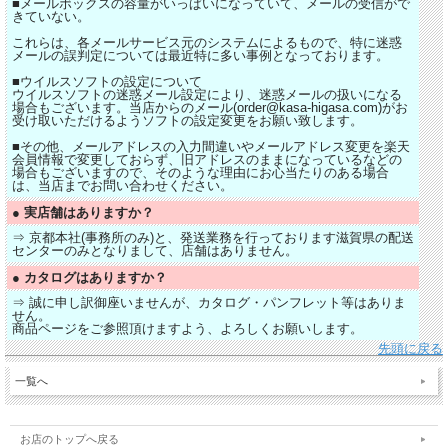
■メールボックスの容量がいっぱいになっていて、メールの受信がで
きていない。
これらは、各メールサービス元のシステムによるもので、特に迷惑
メールの誤判定については最近特に多い事例となっております。
■ウイルスソフトの設定について
ウイルスソフトの迷惑メール設定により、迷惑メールの扱いになる
場合もございます。当店からのメール(order@kasa-higasa.com)がお
受け取いただけるようソフトの設定変更をお願い致します。
■その他、メールアドレスの入力間違いやメールアドレス変更を楽天
会員情報で変更しておらず、旧アドレスのままになっているなどの
場合もございますので、そのような理由にお心当たりのある場合
は、当店までお問い合わせください。
● 実店舗はありますか？
⇒ 京都本社(事務所のみ)と、発送業務を行っております滋賀県の配送
センターのみとなりまして、店舗はありません。
● カタログはありますか？
⇒ 誠に申し訳御座いませんが、カタログ・パンフレット等はありま
せん。
商品ページをご参照頂けますよう、よろしくお願いします。
先頭に戻る
一覧へ
お店のトップへ戻る