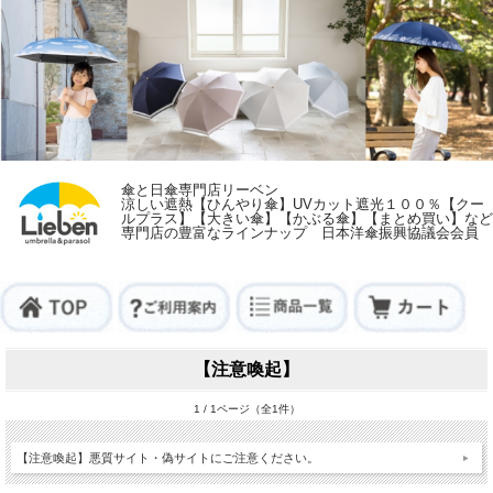
傘と日傘専門店リーベン
涼しい遮熱【ひんやり傘】UVカット遮光１００％【クー
ルプラス】【大きい傘】【かぶる傘】【まとめ買い】など
専門店の豊富なラインナップ 日本洋傘振興協議会会員
【注意喚起】
1 / 1ページ（全1件）
【注意喚起】悪質サイト・偽サイトにご注意ください。