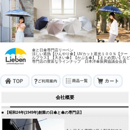
傘と日傘専門店リーベン
涼しい遮熱【ひんやり傘】UVカット遮光１００％【クー
ルプラス】【大きい傘】【かぶる傘】【まとめ買い】など
専門店の豊富なラインナップ 日本洋傘振興協議会会員
会社概要
■ 【昭和24年(1949年)創業の日傘と傘の専門店】