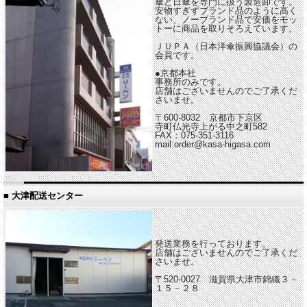
傘と日傘を専門に扱う製造卸です。
安物すぎずブランド品のように高く
ない、ノーブランド品で安価をモッ
トーに商品を取りそろえています。
ＪＵＰＡ（日本洋傘振興協議会）の
会員です。
●京都本社
事務所のみです。
店舗はございませんのでご了承くだ
さいませ。
〒600-8032 京都市下京区
寺町仏光寺上がる中之町582
FAX：075-351-3116
mail:order@kasa-higasa.com
■ 大津配送センター
発送業務を行っております。
店舗はございませんのでご了承くだ
さいませ。
〒520-0027 滋賀県大津市錦織３－
１５－２８