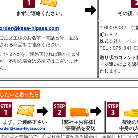
まずご連絡ください。
その後、
〒600-8032
order@kasa-higasa.com
町５８２
ご注文主様のお名前・電話番号、返品
株式会社リーベン
される商品をご連絡ください。
TEL：075-341-0
ご注文No.をご連絡頂ければ助かります
送り状のコメント
が、不明の場合は必須ではございませ
ージ違いによる返
ん。
たします。
したいと思ったら
まず、ご連絡下さい
【弊社→お客様】
荷物の
ご要望品を発送
中身の
order@kasa-higasa.com
々の商品と交換品で、商品代金に差がある場合は、金額訂正につい