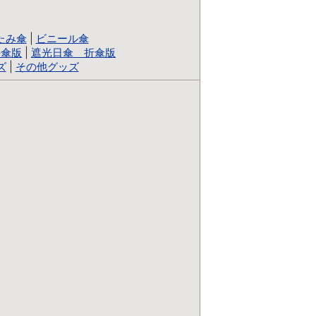
たみ傘
|
ビニール傘
長傘版
|
遮光日傘 折傘版
ズ
|
その他グッズ