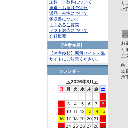
送料・手数料について
リ
発送・お届け予定日
に
返品・交換について
領収書について
よくあるご質問
ギフト対応について
ご
会社概要
お
【注意喚起】
り
【注意喚起】悪質サイト・偽
注
サイトにご注意ください。
尚
翌
カレンダー
承
＜
2026年8月
＞
日
月
火
水
木
金
土
1
2
3
4
5
6
7
8
9
10
11
12
13
14
15
16
17
18
19
20
21
22
23
24
25
26
27
28
29