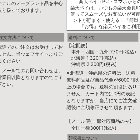
楽天ペイ（PC・スマホから
ジナルのノーブランド品を中心
楽天ペイは、いつもの楽天会員I
取り扱っております。
使ってスムーズなお支払いが可
ントが貯まる・使える！「簡単
「お得」な楽天ペイをご利
注文方法について
送料について
【宅配便】
電話でのご注文はお受けしてお
本州・四国・九州 770円(税込)
ません。当ウェブサイトよりご
北海道 1,320円(税込)
文ください。
沖縄県 2,200円(税込)
、メールでのお問い合わせは、
※北海道・沖縄県の送料は、送料
営業日以降となりますのでご了
無料商品及び商品代金が6000円以
下さい。
上の場合でも、送料の割引はあり
ません。カート内では0円の表記
となりますが、当店にてご注文確
認後に金額修正させて頂きます。
【メール便(一部対応商品のみ】
全国一律300円(税込)
領収書について