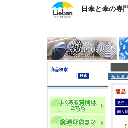
日傘と傘の専
商品検索
傘 日傘 
返品
送料
個人