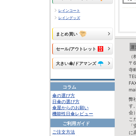
レインコート
レイングッズ
まとめ買い
運
セール/アウトレット
（
〒6
大きい傘/ドアマンズ
寺
TE
FA
コラム
mai
傘の選び方
弊
日傘の選び方
す
傘屋からのお願い
会
機能性日傘レビュー
こ
ご利用ガイド
「
ご注文方法
に