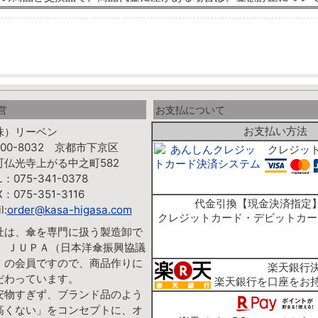
営
お支払について
お支払い方法
株）リーベン
00-8032 京都市下京区
クレジッ
町仏光寺上がる中之町582
L：075-341-0378
X：075-351-3116
代金引換【現金決済指定
l:
order@kasa-higasa.com
クレジットカード・デビットカー
社は、傘を専門に扱う製造卸で
。 ＪＵＰＡ（日本洋傘振興協議
）の会員ですので、商品作りに
楽天銀行
だわっています。
楽天銀行を口座をお
安物すぎず、ブランド品のよう
高くない」をコンセプトに、オ