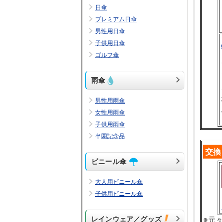
日傘
プレミアム日傘
男性用日傘
子供用日傘
ゴルフ傘
雨傘
男性用雨傘
女性用雨傘
子供用雨傘
卒園記念品
交換
ビニール傘
大人用ビニール傘
子供用ビニール傘
レインウェア／グッズ
※元