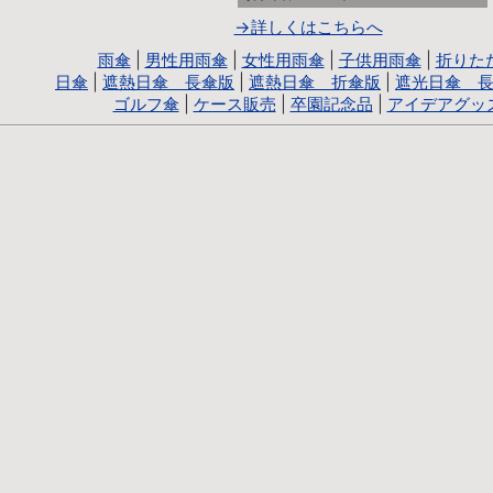
→詳しくはこちらへ
雨傘
|
男性用雨傘
|
女性用雨傘
|
子供用雨傘
|
折りた
日傘
|
遮熱日傘 長傘版
|
遮熱日傘 折傘版
|
遮光日傘 
ゴルフ傘
|
ケース販売
|
卒園記念品
|
アイデアグッ