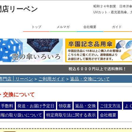
昭和２４年創業 日本洋
門店リーベン
UVカット・遮光遮熱傘、
トップ
メルマガ
会社概要
ガイド
専門店 | リーベン
>
ご利用ガイド
>
返品・交換について
・交換について
・手数料
発送・お届け予定日
領収書
返品・交換
ご注文方法
よ
情報の取り扱いについて
特定商取引法に関する表示
会社概要