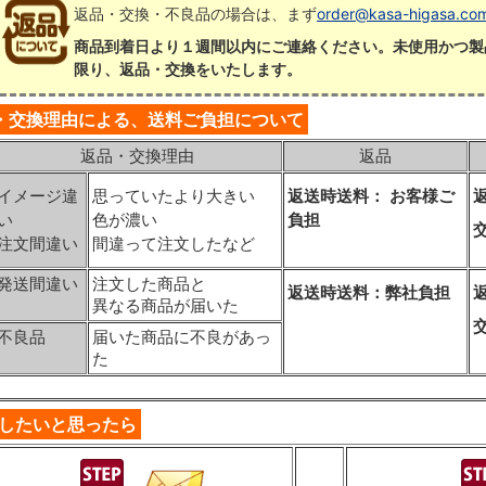
返品・交換・不良品の場合は、まず
order@kasa-higasa.co
商品到着日より１週間以内にご連絡ください。未使用かつ製
限り、返品・交換をいたします。
・交換理由による、送料ご負担について
返品・交換理由
返品
イメージ違
思っていたより大きい
返送時送料： お客様ご
い
色が濃い
負担
注文間違い
間違って注文したなど
発送間違い
注文した商品と
返送時送料：弊社負担
異なる商品が届いた
不良品
届いた商品に不良があっ
た
したいと思ったら