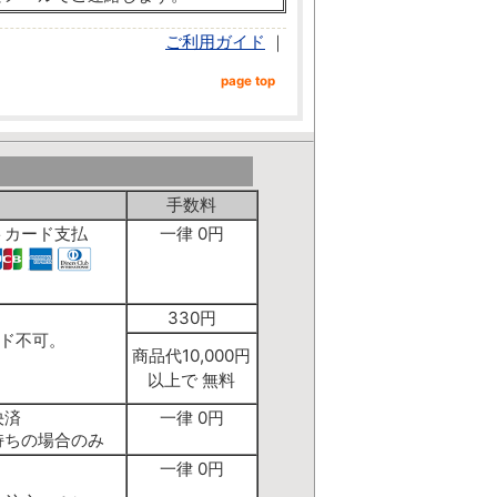
ご利用ガイド
｜
page top
手数料
トカード支払
一律 0円
】
330円
ド不可。
商品代10,000円
以上で 無料
決済
一律 0円
持ちの場合のみ
一律 0円