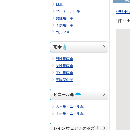
日傘
説明付
プレミアム日傘
男性用日傘
1件～
子供用日傘
ゴルフ傘
雨傘
男性用雨傘
女性用雨傘
子供用雨傘
卒園記念品
ビニール傘
大人用ビニール傘
子供用ビニール傘
レインウェア／グッズ