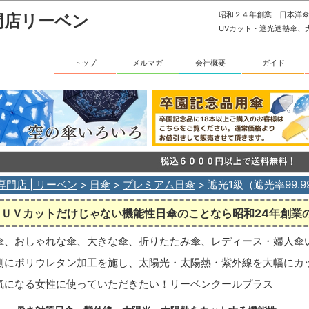
昭和２４年創業 日本洋
門店リーベン
UVカット・遮光遮熱傘、
トップ
メルマガ
会社概要
ガイド
専門店 | リーベン
>
日傘
>
プレミアム日傘
> 遮光1級（遮光率99.
ＵＶカットだけじゃない機能性日傘のことなら昭和24年創業
傘、おしゃれな傘、大きな傘、折りたたみ傘、レディース・婦人傘
側にポリウレタン加工を施し、太陽光・太陽熱・紫外線を大幅にカ
気になる女性に使っていただきたい！リーベンクールプラス