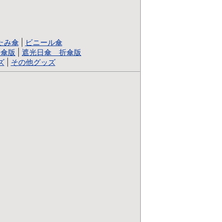
たみ傘
|
ビニール傘
長傘版
|
遮光日傘 折傘版
ズ
|
その他グッズ