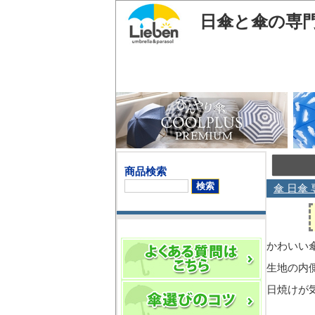
日傘と傘の専
商品検索
傘 日傘 
かわいい
生地の内
日焼けが