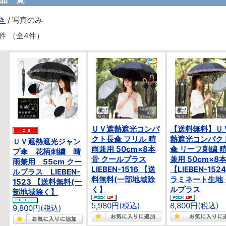
き
/ 写真のみ
4件 （全4件）
ＵＶ遮熱遮光コンパ
【送料無料】Ｕ
クト長傘 フリル 晴
熱遮光コンパク
ＵＶ遮熱遮光ジャン
雨兼用 50cm×8本
傘 リーフ刺繍 
プ傘 花柄刺繍 晴
骨 クールプラス
兼用 50cm×8
雨兼用 55cm クー
LIEBEN-1516 【送
【LIEBEN-152
ルプラス LIEBEN-
料無料(一部地域除
ラミネート生地
1523 【送料無料(一
く】
ルプラス
部地域除く】
5,980円(税込)
8,800円(税込)
9,800円(税込)