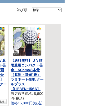
並び順：
Ｖ遮
【送料無料】ＵＶ晴
ト長
雨兼用コンパクト長
晴雨
傘 50cm×8本骨
本骨
（遮熱・遮光1級）
4】
ラミネート生地 クー
 クー
ルプラス
【LIEBEN-1566】
当店通常価格: 8,600
円(税込)
価格: 5,800円(税込)