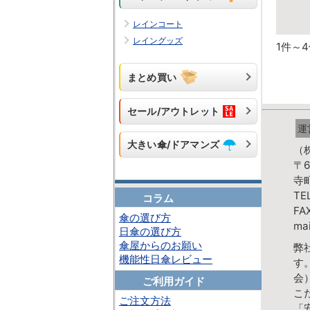
レインコート
レイングッズ
1件～
まとめ買い
セール/アウトレット
運
大きい傘/ドアマンズ
（
〒6
寺
TE
コラム
FA
傘の選び方
mai
日傘の選び方
傘屋からのお願い
弊
機能性日傘レビュー
す
会
ご利用ガイド
こ
ご注文方法
「