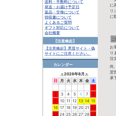
送料・手数料について
に
発送・お届け予定日
リ
返品・交換について
に
領収書について
よくあるご質問
ギフト対応について
会社概要
ご
【注意喚起】
お
【注意喚起】悪質サイト・偽
り
サイトにご注意ください。
注
カレンダー
尚
翌
＜
2026年8月
＞
承
日
月
火
水
木
金
土
1
2
3
4
5
6
7
8
9
10
11
12
13
14
15
16
17
18
19
20
21
22
23
24
25
26
27
28
29