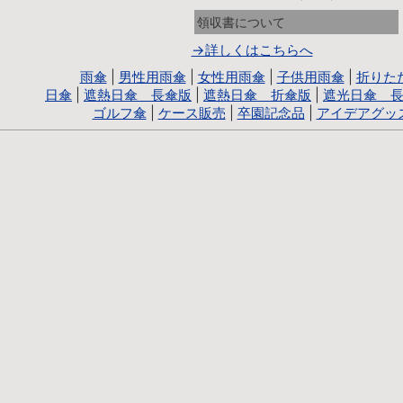
領収書について
→詳しくはこちらへ
雨傘
|
男性用雨傘
|
女性用雨傘
|
子供用雨傘
|
折りた
日傘
|
遮熱日傘 長傘版
|
遮熱日傘 折傘版
|
遮光日傘 
ゴルフ傘
|
ケース販売
|
卒園記念品
|
アイデアグッ