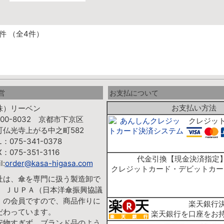
4件 （全4件）
営
お支払について
お支払い方法
株）リーベン
00-8032 京都市下京区
クレジッ
町仏光寺上がる中之町582
L：075-341-0378
X：075-351-3116
代金引換【現金決済指定
l:
order@kasa-higasa.com
クレジットカード・デビットカー
社は、傘を専門に扱う製造卸で
。 ＪＵＰＡ（日本洋傘振興協議
）の会員ですので、商品作りに
楽天銀行
だわっています。
楽天銀行を口座をお
安物すぎず、ブランド品のよう