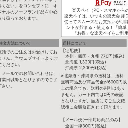
高くない」をコンセプトに、オ
楽天ペイ（PC・スマホから
ジナルのノーブランド品を中心
楽天ペイは、いつもの楽天会員I
取り扱っております。
使ってスムーズなお支払いが可
ントが貯まる・使える！「簡単
「お得」な楽天ペイをご利
注文方法について
送料について
【宅配便】
電話でのご注文はお受けしてお
本州・四国・九州 770円(税込)
ません。当ウェブサイトよりご
北海道 1,320円(税込)
文ください。
沖縄県 2,200円(税込)
、メールでのお問い合わせは、
※北海道・沖縄県の送料は、送料
営業日以降となりますのでご了
無料商品及び商品代金が6000円以
下さい。
上の場合でも、送料の割引はあり
ません。カート内では0円の表記
となりますが、当店にてご注文確
認後に金額修正させて頂きます。
【メール便(一部対応商品のみ】
全国一律300円(税込)