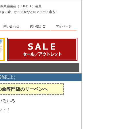
傘振興協議会（ＪＵＰＡ）会員
大きい傘、かぶる傘などのアイデア傘も！
問い合わせ
買い物かご
マイページ
99%以上）
の傘専門店のリーベンへ
いろいろ
ット！