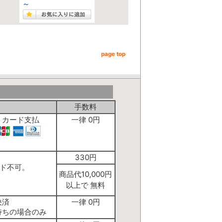
～
page top
手数料
トカード支払
一律 0円
】
330円
ド不可。
商品代10,000円
以上で 無料
決済
一律 0円
持ちの場合のみ