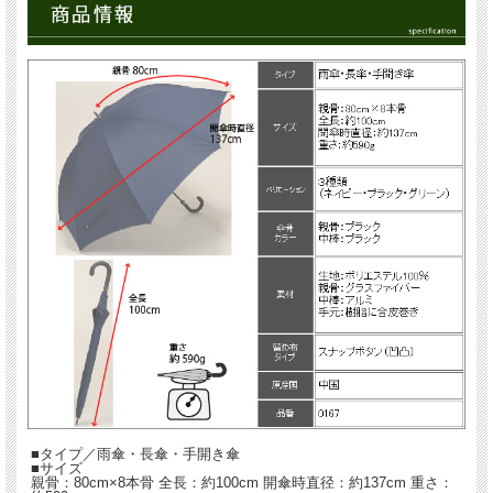
■タイプ／雨傘・長傘・手開き傘
■サイズ
親骨：80cm×8本骨 全長：約100cm 開傘時直径：約137cm 重さ：