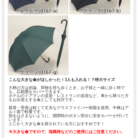
こんな大きな傘がほしかった！3人も入れる！？特大サイズ
大柄の方は勿論、荷物を持ち歩くとき、お子様と一緒に歩く時で
も、広範囲をカバーできます。
ホテルのドアマンの送迎・レストランの送迎など、車から降りた方
をお出迎えする傘としても好評です。
親骨・受骨は軽くて丈夫なグラスファイバー樹脂を使用。中棒はア
ルミ製で軽量です。
指をはさまないように、開閉時のボタン部分に安全カバーが付いて
います。
とにかく大きな傘を探されている方におすすめです！
※大きな傘ですので、強風時などのご使用にはご注意ください。