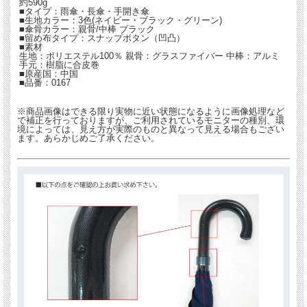
約590g
■タイプ：雨傘・長傘・手開き傘
■生地カラー：3色(ネイビー・ブラック・グリーン)
■傘骨カラー：親骨/中棒 ブラック
■留め布タイプ：スナップボタン（凹凸）
■素材
生地：ポリエステル100％ 親骨：グラスファイバー 中棒：アルミ
手元：樹脂に合皮巻
■原産国：中国
■品番：0167
※商品画像はできる限り実物に近い状態になるように画像処理など
で補正を行っておりますが、ご利用されているモニターの種別、環
境によっては、見え方が実際のものと異なって見える場合もござい
ます。あらかじめご了承ください。