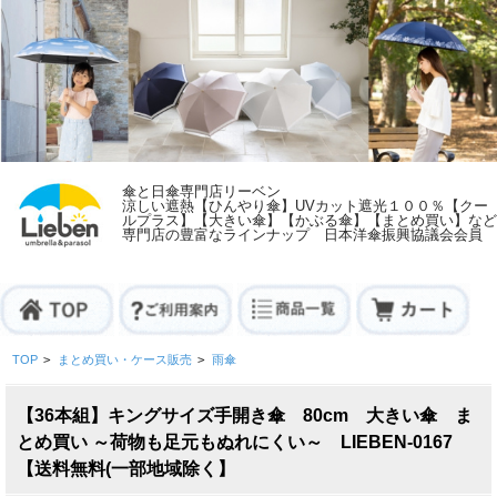
傘と日傘専門店リーベン
涼しい遮熱【ひんやり傘】UVカット遮光１００％【クー
ルプラス】【大きい傘】【かぶる傘】【まとめ買い】など
専門店の豊富なラインナップ 日本洋傘振興協議会会員
TOP
>
まとめ買い・ケース販売
>
雨傘
【36本組】キングサイズ手開き傘 80cm 大きい傘 ま
とめ買い ～荷物も足元もぬれにくい～ LIEBEN-0167
【送料無料(一部地域除く】