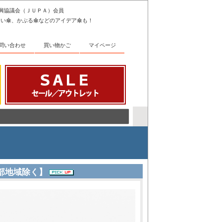
振興協議会（ＪＵＰＡ）会員
きい傘、かぶる傘などのアイデア傘も！
問い合わせ
買い物かご
マイページ
一部地域除く】