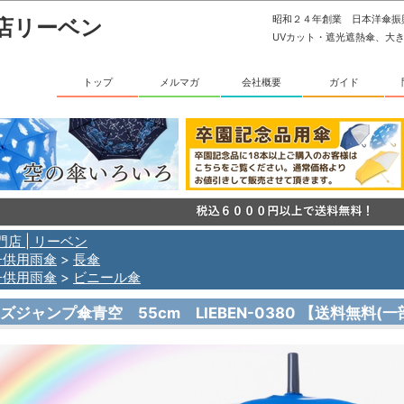
昭和２４年創業 日本洋傘
店リーベン
UVカット・遮光遮熱傘、大
トップ
メルマガ
会社概要
ガイド
門店 | リーベン
子供用雨傘
>
長傘
子供用雨傘
>
ビニール傘
ズジャンプ傘青空 55cm LIEBEN-0380 【送料無料(