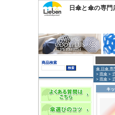
日傘と傘の専門
商品検索
傘 日傘 専
>
雨傘
>
>
雨傘
>
キッ