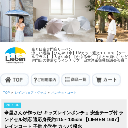
傘と日傘専門店リーベン
涼しい遮熱【ひんやり傘】UVカット遮光１００％【クー
ルプラス】【大きい傘】【かぶる傘】【まとめ買い】など
専門店の豊富なラインナップ 日本洋傘振興協議会会員
TOP
>
レインウェア・グッズ
>
ポンチョ・コート
PICK UP
傘屋さんが作った! キッズレインポンチョ 安全テープ付 ラ
ンドセル対応 適応身長約115～135cm 【LIEBEN-1607】
レインコート 子供 小学生 カッパ 撥水