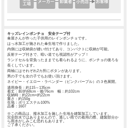
キッズレインポンチョ 安全テープ付
傘屋さんが作った子供用のレインポンチョです。
はっ水加工が施された傘生地で作りました。
内側には収納袋が縫い付けてあり、コンパクトに収納が可能。
反射テープ付きで、暗い道でも視認性がアップ！
ランドセルを背負ったままでも着られるように、ポンチョの後ろを
長くしています。
両袖にはそれぞれ2カ所にボタンがあります。
男の子でも女の子でもお使い頂けます。
ネイビー・イエロー・ラベンダー（ピンクパープル）の３色展開。
適用身長：約115～135cm
着丈：前/約68cm・後/76cm 幅：約102cm
収納時：約22cm×約22cm
重さ：約150g
生地：ポリエステル100%
品番：1607
※この商品は、撥水加工を施した生地を縫製加工しています。
完全防水ではありませんので、激しい雨での着用の際、縫製部分か
ら雨水がしみこむ恐れもあります。
ご了承ください。