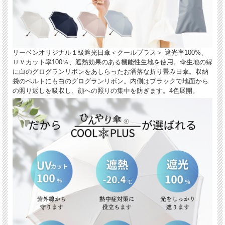
リーベンオリジナル１級遮光日傘＜クールプラス＞ 遮光率100%、
ＵＶカット率100％、遮熱効果のある機能性生地を使用。傘生地の縁
に白のグログランリボンをあしらったお洒落な折り畳み日傘。収納
袋のベルトにも白のグログランリボン。内側はブラックで地面から
の照り返しを吸収し、顔への照りの集中を防ぎます。4色展開。