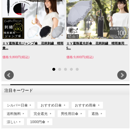
ＵＶ遮熱遮光ジャンプ傘 花柄刺繍 晴雨
ＵＶ遮熱遮光折傘 花柄刺繍 晴雨兼用
兼...
5...
価格:9,800円(税込)
価格:9,800円(税込)
注目キーワード
シルバー日傘
おすすめ日傘
おすすめ雨傘
送料無料
完全遮光
男性用日傘
遮熱
涼しい
1000円傘