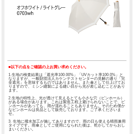
■以下の点をご確認の上お買い求めください。
1.生地の検査結果は「遮光率100.00%」「UVカット率100.0%」と
なりますが、一般財団法人カケンテストセンターの見解の通り「完
全遮光」を意味するものではありません。また傘として仕上げてお
りますので、ミシン縫製による縫い目から光が差し込むことがあり
ます。
2.生地の特性上、光が透けて見えるとても小さな穴（ピンホール）
がある場合があります。これは製造工程上避けられないことで、ピ
ンホールがあっても、雨が濡れることもありません。そのため僅か
なピンホールは良品として販売しております。ご了承くださいま
せ。
3. 生地に撥水加工が施してありますので、雨の日も使える晴雨兼用
タイプです。雨傘としてご使用になられた後は、乾かしてからおし
まいください。