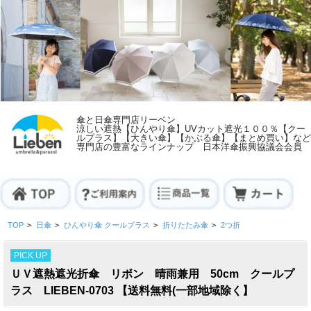
傘と日傘専門店リーベン
涼しい遮熱【ひんやり傘】UVカット遮光１００％【クー
ルプラス】【大きい傘】【かぶる傘】【まとめ買い】など
専門店の豊富なラインナップ 日本洋傘振興協議会会員
TOP
>
日傘
>
ひんやり傘 クールプラス
>
折りたたみ傘
>
2つ折
PICK UP
ＵＶ遮熱遮光折傘 リボン 晴雨兼用 50cm クールプ
ラス LIEBEN-0703 【送料無料(一部地域除く】