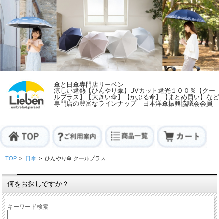
傘と日傘専門店リーベン
涼しい遮熱【ひんやり傘】UVカット遮光１００％【クー
ルプラス】【大きい傘】【かぶる傘】【まとめ買い】など
専門店の豊富なラインナップ 日本洋傘振興協議会会員
TOP
>
日傘
>
ひんやり傘 クールプラス
何をお探しですか？
キーワード検索