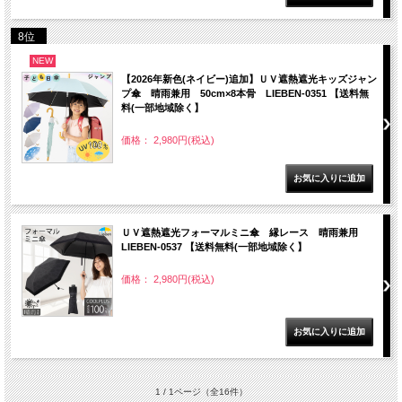
8位
NEW
【2026年新色(ネイビー)追加】ＵＶ遮熱遮光キッズジャン
プ傘 晴雨兼用 50cm×8本骨 LIEBEN-0351 【送料無
料(一部地域除く】
価格： 2,980円(税込)
ＵＶ遮熱遮光フォーマルミニ傘 縁レース 晴雨兼用
LIEBEN-0537 【送料無料(一部地域除く】
価格： 2,980円(税込)
1 / 1ページ
（全16件）