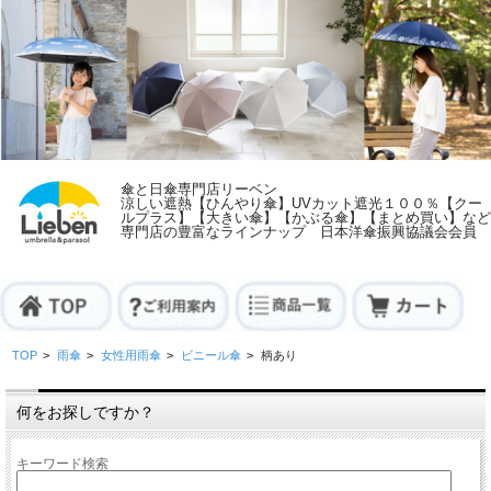
傘と日傘専門店リーベン
涼しい遮熱【ひんやり傘】UVカット遮光１００％【クー
ルプラス】【大きい傘】【かぶる傘】【まとめ買い】など
専門店の豊富なラインナップ 日本洋傘振興協議会会員
TOP
>
雨傘
>
女性用雨傘
>
ビニール傘
>
柄あり
何をお探しですか？
キーワード検索