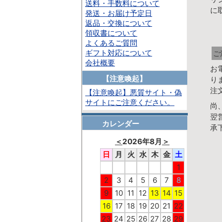
送料・手数料について
に
発送・お届け予定日
返品・交換について
領収書について
よくあるご質問
ギフト対応について
ご
会社概要
お
【注意喚起】
り
注
【注意喚起】悪質サイト・偽
サイトにご注意ください。
尚
翌
カレンダー
承
＜
2026年8月
＞
日
月
火
水
木
金
土
1
2
3
4
5
6
7
8
9
10
11
12
13
14
15
16
17
18
19
20
21
22
23
24
25
26
27
28
29