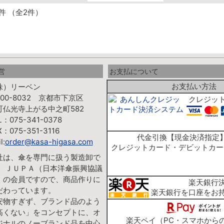
件 （全2件）
営
お支払について
お支払い方法
株）リーベン
00-8032 京都市下京区
クレジッ
町仏光寺上がる中之町582
L：075-341-0378
X：075-351-3116
代金引換【現金決済指定
l:
order@kasa-higasa.com
クレジットカード・デビットカー
社は、傘を専門に扱う製造卸で
。 ＪＵＰＡ（日本洋傘振興協議
）の会員ですので、商品作りに
楽天銀行
だわっています。
楽天銀行を口座をお
安物すぎず、ブランド品のよう
高くない」をコンセプトに、オ
楽天ペイ（PC・スマホから
ジナルのノーブランド品を中心