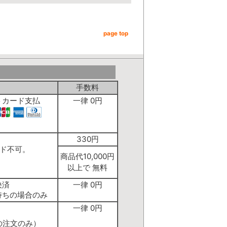
page top
手数料
トカード支払
一律 0円
】
330円
ド不可。
商品代10,000円
以上で 無料
決済
一律 0円
持ちの場合のみ
一律 0円
の注文のみ）