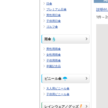
日傘
説明付
プレミアム日傘
男性用日傘
1件～2
子供用日傘
ゴルフ傘
雨傘
男性用雨傘
女性用雨傘
子供用雨傘
卒園記念品
ビニール傘
大人用ビニール傘
子供用ビニール傘
レインウェア／グッズ