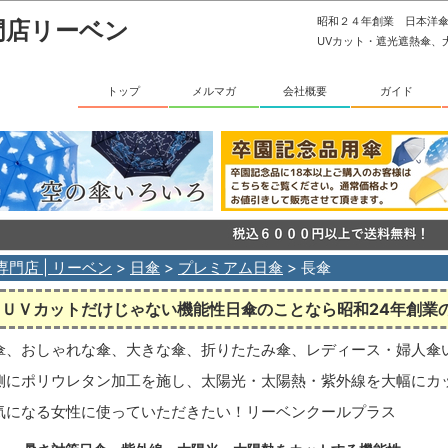
昭和２４年創業 日本洋
門店リーベン
UVカット・遮光遮熱傘、
トップ
メルマガ
会社概要
ガイド
専門店 | リーベン
>
日傘
>
プレミアム日傘
> 長傘
ＵＶカットだけじゃない機能性日傘のことなら昭和24年創業
傘、おしゃれな傘、大きな傘、折りたたみ傘、レディース・婦人傘
側にポリウレタン加工を施し、太陽光・太陽熱・紫外線を大幅にカ
気になる女性に使っていただきたい！リーベンクールプラス