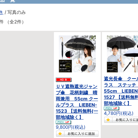
き
/ 写真のみ
件 （全2件）
遮光長傘 クー
ラス ステッ
ＵＶ遮熱遮光ジャン
55cm LIEBEN
プ傘 花柄刺繍 晴
1527 【送料無
雨兼用 55cm クー
部地域除く】
ルプラス LIEBEN-
1523 【送料無料(一
4,780円(税込)
部地域除く】
9,800円(税込)