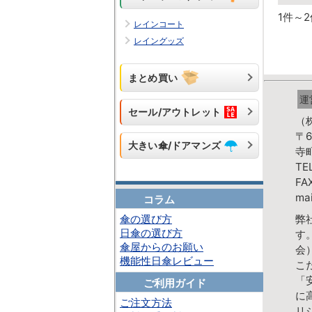
1件～2
レインコート
レイングッズ
まとめ買い
運
セール/アウトレット
（
〒6
大きい傘/ドアマンズ
寺
TE
FA
mai
コラム
弊
傘の選び方
日傘の選び方
す
傘屋からのお願い
会
機能性日傘レビュー
こ
「
ご利用ガイド
に
ご注文方法
リ