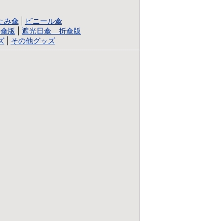
たみ傘
|
ビニール傘
長傘版
|
遮光日傘 折傘版
ズ
|
その他グッズ