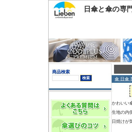
日傘と傘の専
商品検索
傘 日傘 
かわいい
生地の内
日焼けが