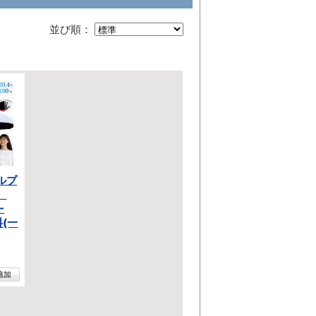
並び順：
ルプ
チ
-
料(一