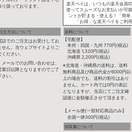
楽天ペイは、いつもの楽天会員I
取り扱っております。
使ってスムーズなお支払いが可
ントが貯まる・使える！「簡単
「お得」な楽天ペイをご利
注文方法について
送料について
【宅配便】
電話でのご注文はお受けしてお
本州・四国・九州 770円(税込)
ません。当ウェブサイトよりご
北海道 1,320円(税込)
文ください。
沖縄県 2,200円(税込)
、メールでのお問い合わせは、
※北海道・沖縄県の送料は、送料
営業日以降となりますのでご了
無料商品及び商品代金が6000円以
下さい。
上の場合でも、送料の割引はあり
ません。カート内では0円の表記
となりますが、当店にてご注文確
認後に金額修正させて頂きます。
【メール便(一部対応商品のみ】
全国一律300円(税込)
領収書について