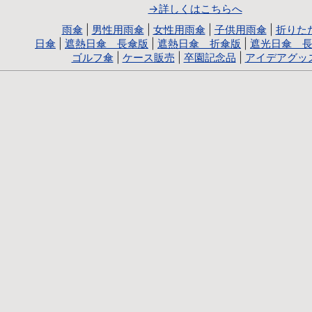
→詳しくはこちらへ
雨傘
|
男性用雨傘
|
女性用雨傘
|
子供用雨傘
|
折りた
日傘
|
遮熱日傘 長傘版
|
遮熱日傘 折傘版
|
遮光日傘 
ゴルフ傘
|
ケース販売
|
卒園記念品
|
アイデアグッ