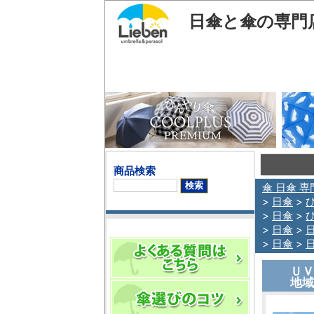
日傘と傘の専門
商品検索
傘 日傘 専
>
日傘
>
>
日傘
>
>
日傘
>
>
日傘
>
ＵＶ
地域