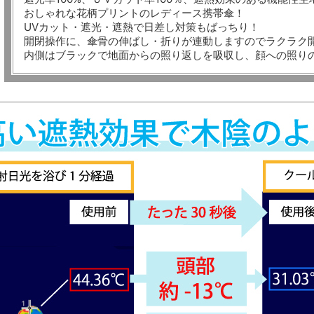
おしゃれな花柄プリントのレディース携帯傘！
UVカット・遮光・遮熱で日差し対策もばっちり！
開閉操作に、傘骨の伸ばし・折りが連動しますのでラクラク
内側はブラックで地面からの照り返しを吸収し、顔への照り