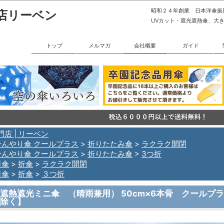
昭和２４年創業 日本洋傘
店リーベン
UVカット・遮光遮熱傘、大
トップ
メルマガ
会社概要
ガイド
門店 | リーベン
ひんやり傘 クールプラス
>
折りたたみ傘
>
ラクラク開閉
ひんやり傘 クールプラス
>
折りたたみ傘
>
3つ折
日傘
>
折傘
>
ラクラク開閉
日傘
>
折傘
>
３つ折
遮熱遮光ミニ傘 （晴雨兼用） 50cm×6本骨 クールプラス 
除く】