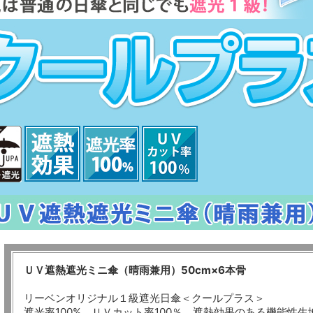
ＵＶ遮熱遮光ミニ傘（晴雨兼用）50cm×6本骨
リーベンオリジナル１級遮光日傘＜クールプラス＞
遮光率100%、ＵＶカット率100％、遮熱効果のある機能性生